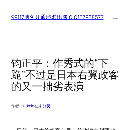
跳
至
99117博客开通域名出售ＱＱ157988577
内
容
钧正平：作秀式的“下
跪”不过是日本右翼政客
的又一拙劣表演
作者：
admin
在
未分类