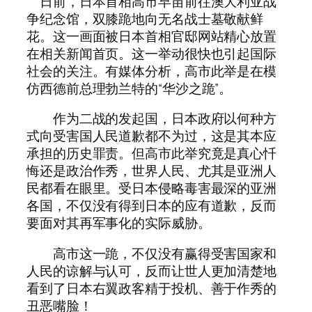
日前，日本首相高市早苗前往澳大利亚战
争纪念馆，双膝跪地向无名战士墓敬献鲜
花。这一画面被日本首相官邸网站精心放置
在相关新闻首页。这一举动很快也引起国际
社会的关注。有媒体分析，高市此举是在模
仿西德前总理勃兰特的“华沙之跪”。
作为二战的发起国，日本政府以何种方
式向受害国人民道歉都不为过，这是其本应
承担的历史罪责。但高市此举究竟是真心忏
悔还是政治作秀，世界人民、尤其是亚洲人
民都看在眼里。受日本侵略毒害最深的亚洲
各国，不仅没有得到日本的应有道歉，反而
要面对其再军事化的实际威胁。
高市这一跪，不仅没有赢得受害国家和
人民的谅解与认可，反而让世人更加清楚地
看到了日本右翼政客精于投机、善于作秀的
丑恶嘴脸！